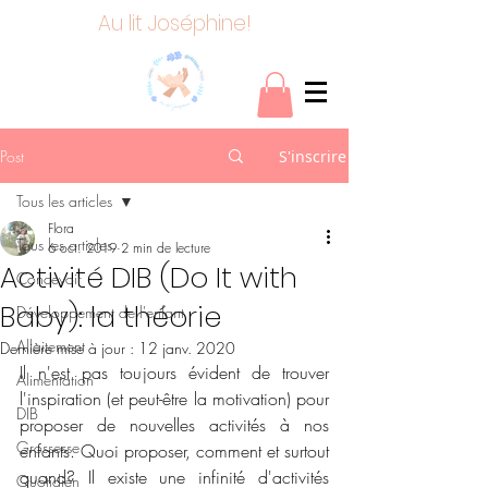
Au lit Joséphine!
Post
S'inscrire
Tous les articles
Flora
Tous les articles
6 oct. 2019
2 min de lecture
Activité DIB (Do It with
Concevoir
Baby): la théorie
Développement de l'enfant
Allaitement
Dernière mise à jour :
12 janv. 2020
Il n'est pas toujours évident de trouver 
Alimentation
l'inspiration (et peut-être la motivation) pour 
DIB
proposer de nouvelles activités à nos 
Grossesse
enfants. Quoi proposer, comment et surtout 
quand? Il existe une infinité d'activités 
Quotidien