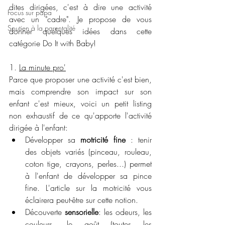
dites dirigées, c'est à dire une activité 
Focus sur papa
avec un "cadre". Je propose de vous 
Soutien à la parentalité
donner quelques idées dans cette 
catégorie Do It with Baby! 
1. 
La minute pro'
Parce que proposer une activité c'est bien, 
mais comprendre son impact sur son 
enfant c'est mieux, voici un petit listing 
non exhaustif de ce qu'apporte l'activité 
dirigée à l'enfant:
Développer sa 
motricité fine
 : tenir 
des objets variés (pinceau, rouleau, 
coton tige, crayons, perles...) permet 
à l'enfant de développer sa pince 
fine. L'article sur la motricité vous 
éclairera peut-être sur cette notion. 
Découverte 
sensorielle
: les odeurs, les 
couleurs, le goût (toutes les 