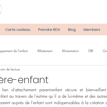
Carte cadeau
Prendre RDV
Blog
Members
ppement de l'enfant
Allaitement
Alimentation
DIB
Gr
 min de lecture
ntalité
père-enfant
lien d'attachement parent-enfant sécure et bienveillan
ant au travers de l’estime qu’il a de lui-même et des autres.
 parent auprès de l’enfant sont indispensables à la création d