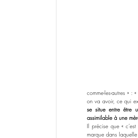
comme-les-autres » : 
on va avoir, ce qui ex
se situe entre être 
assimilable à une mèr
Il précise que « c’es
marque dans laquelle l