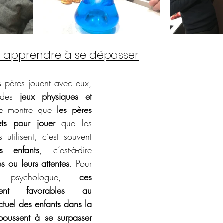
r apprendre à se dépasser
es pères jouent avec eux, 
 des 
jeux physiques et 
de montre que 
les pères 
jets pour jouer
 que les 
 utilisent, c’est souvent 
rs enfants
, c’est-à-dire 
tés ou leurs attentes
. Pour 
l, psychologue, 
ces 
aient favorables au 
tuel des enfants dans la 
poussent à se surpasser 