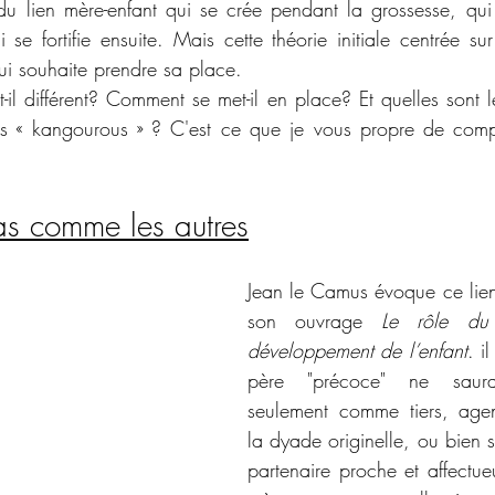
 lien mère-enfant qui se crée pendant la grossesse, qui
se fortifie ensuite. Mais cette théorie initiale centrée sur
ui souhaite prendre sa place. 
t-il différent? Comment se met-il en place? Et quelles sont le
es « kangourous » ? C'est ce que je vous propre de comp
as comme les autres
Jean le Camus évoque ce lien
son ouvrage 
Le rôle du
développement de l’enfant
. i
père "précoce" ne saura
seulement comme tiers, agen
la dyade originelle, ou bien
partenaire proche et affectue