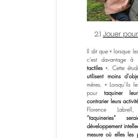
    2.1 
Jouer pou
Il dit que « lorsque l
c’est davantage à
tactiles
 ». Cette étu
utilisent moins d’ob
mères. « Lorsqu’ils les
pour 
taquiner leu
contrarier leurs activi
Florence Labrel
“taquineries” ser
développement intellec
mesure où elles les 