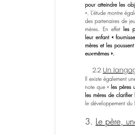
pour atteindre les obje
». L’étude montre égal
des partenaires de jeu
mères. En effet 
les 
leur enfant « fourniss
mères et les poussent
eux-mêmes ».
    2.2 
Un langag
Il existe également un
note que « 
les pères 
les mères de clarifier
le développement du l
3. 
Le père, u