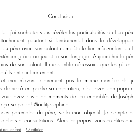
Conclusion
le, j'ai souhaiter vous révéler les particularités du lien pèr
ttachement pourtant si fondamental dans le développeme
er du père avec son enfant complète le lien mère-enfant en l
térieur grâce au jeu et à son langage. Aujourd'hui le père
ins de son enfant. Il me semble nécessaire que les pères 
qu'ils ont sur leur enfant. 
t moi n'avons clairement pas la même manière de jou
ts de rire à en perdre sa respiration, c'est avec son papa q
Si vous avez envie de moments de jeu endiablés de Joséph
ue ça se passe! @aulitjosephine
nces parentales du père, voilà mon objectif. Je compte bien
ateliers et consultations. Alors les papas, vous en dites qu
 de l'enfant
Quotidien