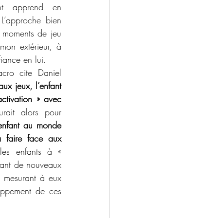
t apprend en 
L’approche bien 
s moments de jeu 
mon extérieur, à 
iance en lui.
cro cite Daniel 
ux jeux, l’enfant 
ctivation » avec 
rait alors pour 
’enfant au monde 
 faire face aux 
les enfants à « 
rant de nouveaux 
 mesurant à eux 
loppement de ces 