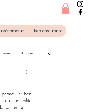
Événements
Liste déroulante
ossesse
Quotidien
t permet le bon 
 La disponibilité 
e ce lien fort. 