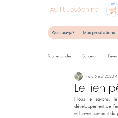
Au lit Joséphine!
Qui suis-je?
Mes prestations
Tous les articles
Concevoir
Dévelo
Flora
5 mai 2020
4
Focus sur papa
Soutien à la pare
Le lien 
Nous le savons, le 
développement de l’enf
et l’investissement du