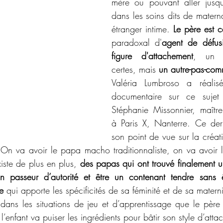
mère ou pouvant aller jusqu
dans les soins dits de mater
étranger intime. 
Le père est c
paradoxal d'
agent de défus
figure d'attachement
, un au
certes, mais 
un autre-pas-comm
Valéria Lumbroso a réali
documentaire sur ce sujet 
Stéphanie Missonnier, maître
à Paris X, Nanterre. Ce der
son point de vue sur la créati
« On va avoir le papa macho traditionnaliste, on va avoir 
iste de plus en plus, 
des papas qui ont trouvé finalement un
un passeur d’autorité et être un contenant tendre sans ê
e
 qui apporte les spécificités de sa féminité et de sa materni
t dans les situations de jeu et d’apprentissage que le père
’enfant va puiser les ingrédients pour bâtir son style d’atta