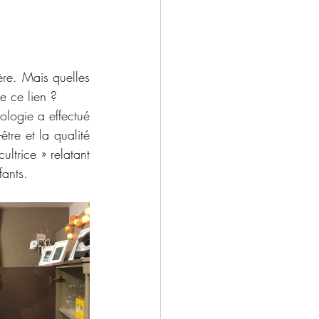
ère. Mais quelles 
de ce lien ? 
logie a effectué 
tre et la qualité 
ltrice » relatant 
fants. 