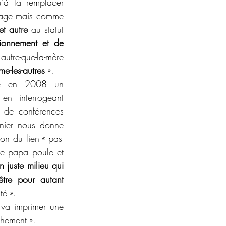
'à la remplacer 
nage mais comme 
et autre
 au statut 
ionnement et de 
tre-que-la-mère 
e-les-autres
 ».
sé en 2008 un 
en interrogeant 
 de conférences 
nier nous donne 
on du lien « pas-
le papa poule et 
 juste milieu qui 
tre pour autant 
té ». 
 va imprimer une 
chement ».