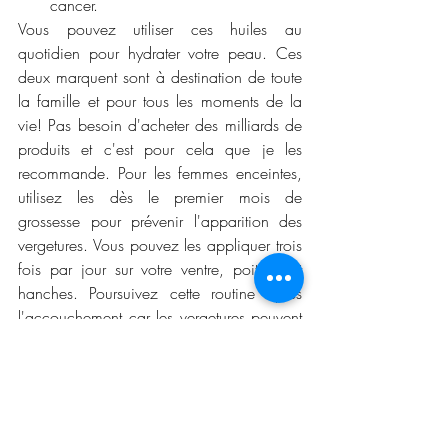
cancer. 
Vous pouvez utiliser ces huiles au 
quotidien pour hydrater votre peau. Ces 
deux marquent sont à destination de toute 
la famille et pour tous les moments de la 
vie! Pas besoin d'acheter des milliards de 
produits et c'est pour cela que je les 
recommande. Pour les femmes enceintes, 
utilisez les dès le premier mois de 
grossesse pour prévenir l'apparition des 
vergetures. Vous pouvez les appliquer trois 
fois par jour sur votre ventre, poitrine et 
hanches. Poursuivez cette routine après 
l'accouchement car les vergetures peuvent 
aussi survenir lors du post partum.
3.2 Protéger sa peau du soleil
Il est indispensable de protéger sa peau 