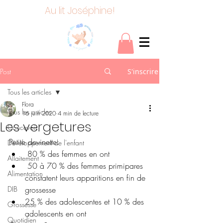
Au lit Joséphine!
Post
S'inscrire
Tous les articles
Flora
Tous les articles
16 juin 2020
4 min de lecture
Les vergetures
Concevoir
Petite devinette:
Développement de l'enfant
 80 % des femmes en ont  
Allaitement
 50 à 70 % des femmes primipares 
Alimentation
constatent leurs apparitions en fin de 
DIB
grossesse 
25 % des adolescentes et 10 % des 
Grossesse
adolescents en ont
Quotidien