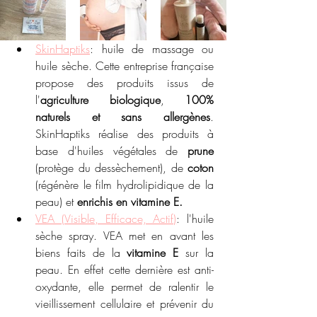
SkinHaptiks
: huile de massage ou 
huile sèche. Cette entreprise française 
propose des produits issus de 
l'
agriculture biologique
, 
100% 
naturels et sans allergènes
. 
SkinHaptiks réalise des produits à 
base d'huiles végétales de 
prune
(protège du dessèchement), de 
coton
(régénère le film hydrolipidique de la 
peau) et
 enrichis en vitamine E.
VEA (Visible, Efficace, Actif)
: l'huile 
sèche spray. VEA met en avant les 
biens faits de la 
vitamine E
 sur la 
peau. En effet cette dernière est anti-
oxydante, elle permet de ralentir le 
vieillissement cellulaire et prévenir du 