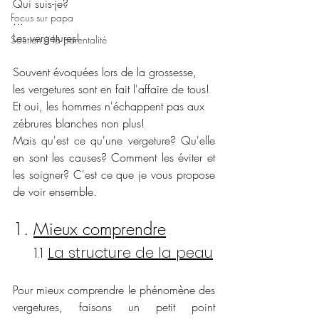
Qui suis-je? 
Focus sur papa
...
Les vergetures! 
Soutien à la parentalité
Souvent évoquées lors de la grossesse, 
les vergetures sont en fait l'affaire de tous! 
Et oui, les hommes n'échappent pas aux 
zébrures blanches non plus!
Mais qu'est ce qu'une vergeture? Qu'elle 
en sont les causes? Comment les éviter et 
les soigner? C'est ce que je vous propose 
de voir ensemble. 
1. 
Mieux comprendre
     1.1 
La structure de la peau
Pour mieux comprendre le phénomène des 
vergetures, faisons un petit point 