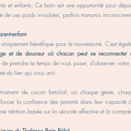
nts et enfants. Ce bain est une opportunité pour dépos
é de ces poids invisibles, parfois transmis inconscie
arent-enfant
s uniquement bénéfique pour le nouveau-né. C’est éga
nge et de douceur où chacun peut se reconnecter 
 de prendre le temps de vous poser, d’observer votre 
té du lien qui vous unit.
 moment de cocon familial, où chaque geste, cha
enforcer la confiance des parents dans leur capacité 
ne relation basée sur la sécurité affective et la compr
ysiques du Thalasso Bain Bébé