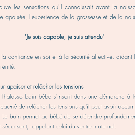
uve les sensations qu'il connaissait avant la nais
re apaisée, l'expérience de la grossesse et de la nai
le, je suis attendu"
la confiance en soi et à la sécurité affective, aidant
énité.
r apaiser et relâcher les tensions
Thalasso bain bébé s'inscrit dans une démarche à la
eau-né de relâcher les tensions qu'il peut avoir accu
e. Le bain permet au bébé de se détendre profondément
sécurisant, rappelant celui du ventre maternel.