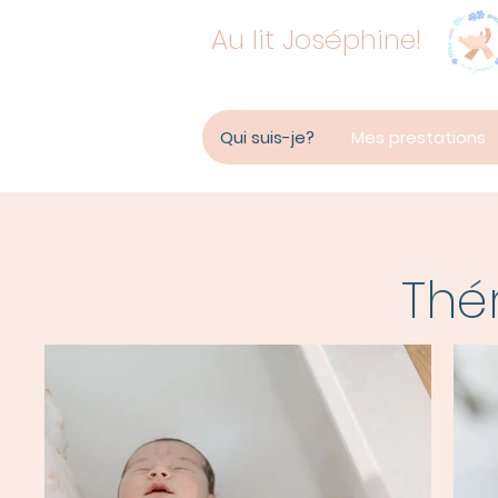
Au lit Joséphine!
Qui suis-je?
Mes prestations
Thé