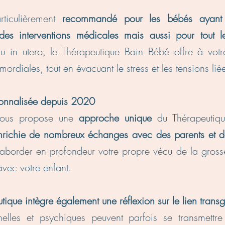
rticulièrement
recommandé pour les bébés ayant v
s interventions médicales mais aussi pour tout le
nu in utero, le Thérapeutique Bain Bébé offre à vot
mordiales, tout en évacuant le stress et les tensions l
sonnalisée depuis 2020
 vous propose une
approche unique
du Thérapeutiq
enrichie de nombreux échanges avec des parents et de
aborder en profondeur votre propre vécu de la grosses
 avec votre enfant.
que intègre également une réflexion sur le lien trans
nnelles et psychiques peuvent parfois se transmettr