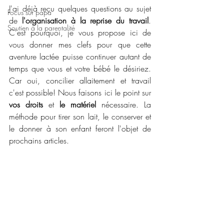
J'ai déjà reçu quelques questions au sujet 
Focus sur papa
de 
l'organisation à la reprise du travail
. 
Soutien à la parentalité
C'est pourquoi, je vous propose ici de 
vous donner mes clefs pour que cette 
aventure lactée puisse continuer autant de 
temps que vous et votre bébé le désiriez. 
Car oui, concilier allaitement et travail 
c'est possible! Nous faisons ici le point sur 
vos droits
 et 
le matériel
 nécessaire. La 
méthode pour tirer son lait, le conserver et 
le donner à son enfant feront l'objet de 
prochains articles.