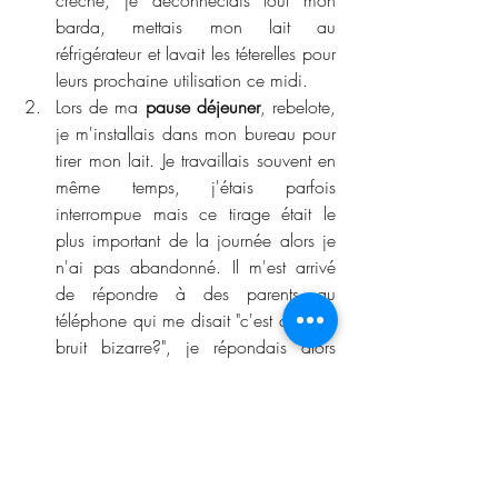
barda, mettais mon lait au 
réfrigérateur et lavait les téterelles pour 
leurs prochaine utilisation ce midi.
Lors de ma 
pause déjeuner
, rebelote, 
je m'installais dans mon bureau pour 
tirer mon lait. Je travaillais souvent en 
même temps, j'étais parfois 
interrompue mais ce tirage était le 
plus important de la journée alors je 
n'ai pas abandonné. Il m'est arrivé 
de répondre à des parents au 
téléphone qui me disait "c'est quoi ce 
bruit bizarre?", je répondais alors 
qu'il y avait des travaux dehors. 
Vers 18h30, l'
heure de partir
, je 
m'harnachais de nouveau pour mon 
périple train/tire lait. En rentrant, je 
déposais mon lait au frigo, puis je 