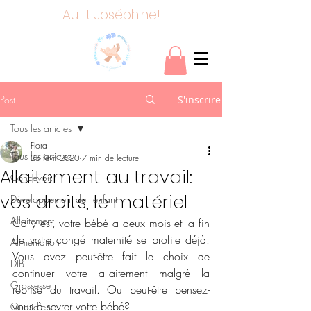
Au lit Joséphine!
Post
S'inscrire
Tous les articles
Flora
Tous les articles
25 févr. 2020
7 min de lecture
Allaitement au travail:
Concevoir
vos droits, le matériel
Développement de l'enfant
Allaitement
Ca y est, votre bébé a deux mois et la fin 
de votre congé maternité se profile déjà. 
Alimentation
Vous avez peut-être fait le choix de 
DIB
continuer votre allaitement malgré la 
Grossesse
reprise du travail. Ou peut-être pensez-
vous à sevrer votre bébé?
Quotidien