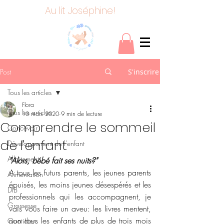
Au lit Joséphine!
Post
S'inscrire
Tous les articles
Flora
Tous les articles
13 mars 2020
9 min de lecture
Comprendre le sommeil
Concevoir
de l'enfant
Développement de l'enfant
Allaitement
"Alors, bébé fait ses nuits?"
A tous les futurs parents, les jeunes parents 
Alimentation
épuisés, les moins jeunes désespérés et les 
DIB
professionnels qui les accompagnent, je 
Grossesse
vais vous faire un aveu: les livres mentent, 
non tous les enfants de plus de trois mois 
Quotidien