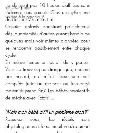
ne dorment pas 10 heures d’affilées sans 
Focus sur papa
réclamer leurs parents. C'est un mythe, une 
Soutien à la parentalité
désillusion! Voilà c'est dit. 
Certains enfants dormiront paisiblement 
dès la maternité, d'autres auront besoin de 
quelques mois voir mêmes d'années pour 
se rendormir paisiblement entre chaque 
cycle!
En même temps on aurait du y penser. 
Vous ne trouvez pas étrange que, comme 
par hasard, un enfant fasse une nuit 
complète juste au moment où le congé 
maternité prend fin? Les bébés seraient-ils 
de mèche avec l'Etat? ... 
"Mais mon bébé a-t'il un problème alors?"
Rassurez vous, les réveils sont 
physiologiques et le sommeil ne s'apprend 