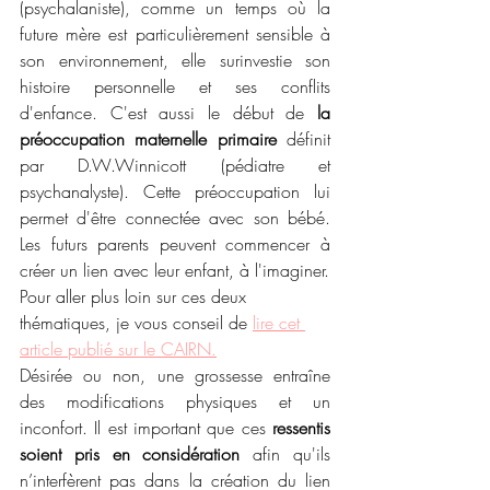
(psychalaniste), comme un temps où la 
future mère est particulièrement sensible à 
son environnement, elle surinvestie son 
histoire personnelle et ses conflits 
d'enfance. C'est aussi le début de 
la 
préoccupation maternelle primaire
 définit 
par D.W.Winnicott (pédiatre et 
psychanalyste). Cette préoccupation lui 
permet d'être connectée avec son bébé. 
Les futurs parents peuvent commencer à 
créer un lien avec leur enfant, à l'imaginer. 
Pour aller plus loin sur ces deux 
thématiques, je vous conseil de 
lire cet 
article publié sur le CAIRN.
Désirée ou non, une grossesse entraîne 
des modifications physiques et un 
inconfort. Il est important que ces 
ressentis 
soient pris en considération
 afin qu'ils 
n’interfèrent pas dans la création du lien 