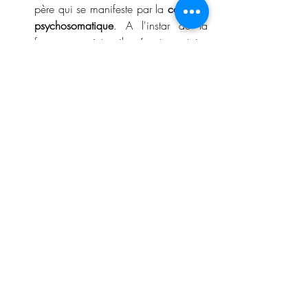
père qui se manifeste par la 
couvade 
psychosomatique
. A l'instar de la 
femme enceinte, il présente certains 
maux tels que les nausées, les 
vomissements, le ventre qui s'arrondit. 
Ce phénomène est bien la preuve 
que les maux de la grossesse sont 
intrinsèquement liés à la construction 
psychique du futur parent. Une 
manifestation de ce qui se passe 
dans nos têtes et qu'il serait bon 
d'accompagner.
Conclusion