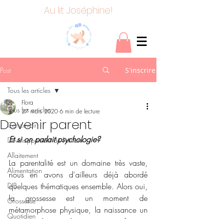
Au lit Joséphine!
Post
S'inscrire
Tous les articles
Flora
Tous les articles
27 mars 2020
6 min de lecture
Devenir parent
Concevoir
Et si on parlait psychologie? 
Développement de l'enfant
Allaitement
La parentalité est un domaine très vaste, 
Alimentation
nous en avons d'ailleurs déjà abordé 
DIB
quelques thématiques ensemble. Alors oui, 
la grossesse est un moment de 
Grossesse
métamorphose physique, la naissance un 
Quotidien