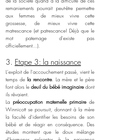
de la société quand à la difficulté de ces 
remaniements pourrait peut-être permettre 
aux femmes de mieux vivre cette 
grossesse, de mieux vivre cette 
matrescance (et patrescance! Déjà que le 
mot paternage d'existe pas 
officiellement...). 
3. 
Etape 3: la naissance
L'exploit de l'accouchement passé, vient le 
temps de 
la rencontre
. La mère et le père 
font alors le
 deuil du bébé imaginaire
 dont 
ils rêvaient. 
La 
préoccupation maternelle primaire 
de 
Winnicott se poursuit, donnant à la mère 
la faculté d'identifier les besoins de son 
bébé et de réagir en conséquence. Des 
études montrent que le doux mélange 
d'hormones présentes à la naissance 