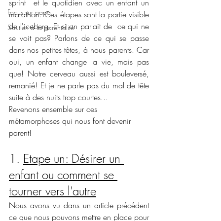
sprint  et le quotidien avec un enfant un 
Focus sur papa
marathon. Ces étapes sont la partie visible 
de l'iceberg. Et si on parlait de  ce qui ne 
Soutien à la parentalité
se voit pas? Parlons de ce qui se passe 
dans nos petites têtes, à nous parents. Car 
oui, un enfant change la vie, mais pas 
que! Notre cerveau aussi est bouleversé, 
remanié! Et je ne parle pas du mal de tête 
suite à des nuits trop courtes... 
Revenons ensemble sur ces 
métamorphoses qui nous font devenir 
parent!
1. 
Etape un: Désirer un 
enfant ou comment se 
tourner vers l'autre
Nous avons vu dans un article précédent 
ce que nous pouvons mettre en place pour 