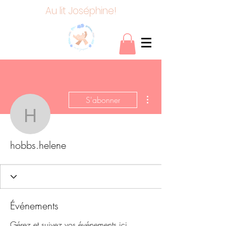
Au lit Joséphine!
Plus d'actions
S'abonner
hobbs.helene
hobbs.helene
Événements
Gérez et suivez vos événements ici.