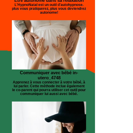
Etre autonome dans sa relaxation
L'HypnoNatal est un outil d'autohypnose.
plus vous pratiquerez, plus vous deviendrez
autonome!
Communiquer avec bébé in-
utero_4748
Apprenez à vous connecter à votre bébé, à
lui parler. Cette méthode inclue également
le co-parent qui pourra utiliser cet outil pour
communiquer lui aussi avec bébé.