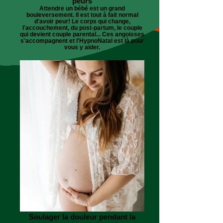
peurs
Attendre un bébé est un grand
bouleversement. Il est tout à fait normal
d'avoir peur! Le corps qui change,
l'accouchement, du post-partum, le couple
qui devient couple parental... Ces angoisses
s'accompagnent et l'HypnoNatal est là pour
vous y aider.
Soulager la douleur pendant la