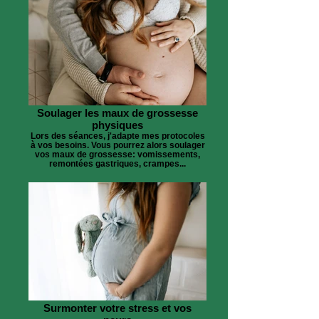
Soulager les maux de grossesse
physiques
Lors des séances, j'adapte mes protocoles
à vos besoins. Vous pourrez alors soulager
vos maux de grossesse: vomissements,
remontées gastriques, crampes...
Surmonter votre stress et vos