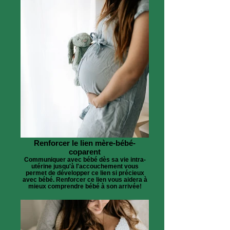
Renforcer le lien mère-bébé-
coparent
Communiquer avec bébé dès sa vie intra-
utérine jusqu'à l'accouchement vous
permet de développer ce lien si précieux
avec bébé. Renforcer ce lien vous aidera à
mieux comprendre bébé à son arrivée!