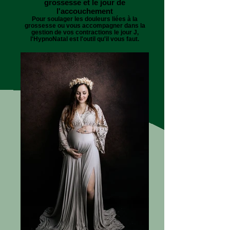
grossesse et le jour de
l'accouchement
Pour soulager les douleurs liées à la
grossesse ou vous accompagner dans la
gestion de vos contractions le jour J,
l'HypnoNatal est l'outil qu'il vous faut.