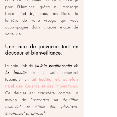
Partir de la nature propre du visage
pour l'illuminer: grâce au massage
facial Kobido, nous réveillons la
lumière de votre visage qui vous
accompagne dans chaque étape de
votre vie.
Une cure de
jouvence
tout en
douceur et
bienveillance
.
Le soin Kobido
(=
Voie traditionnelle de
la beauté
)
est un soin ancestral
Japonais, un
art traditionnel, autrefois
rituel des Geishas et des
Impératrices.
Ce dernier est considéré comme un
moyen de "
conserver un équilibre
essentiel au mieux être physique,
émotionnel et spirituel
".