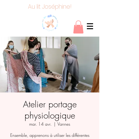
Au lit Joséphine!
Atelier portage
physiologique
mar. 14 avr.
  |  
Vannes
Ensemble, apprenons à utiliser les différentes