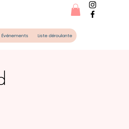
Événements
Liste déroulante
d