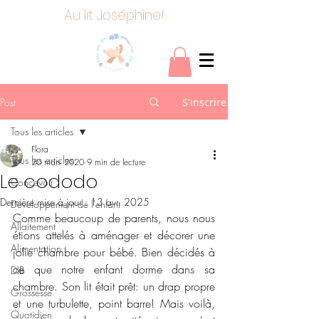
Au lit Joséphine!
Post
S'inscrire
Tous les articles
Flora
Tous les articles
20 mars 2020
9 min de lecture
Le cododo
Concevoir
Dernière mise à jour :
13 avr. 2025
Développement de l'enfant
Comme beaucoup de parents, nous nous 
Allaitement
étions attelés à aménager et décorer une 
Alimentation
jolie chambre pour bébé. Bien décidés à 
ce que notre enfant dorme dans sa 
DIB
chambre. Son lit était prêt: un drap propre 
Grossesse
et une turbulette, point barre! Mais voilà, 
Quotidien