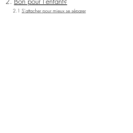
2. 
Bon pour l'enfant?
     2.1 
S'attacher pour mieux se séparer