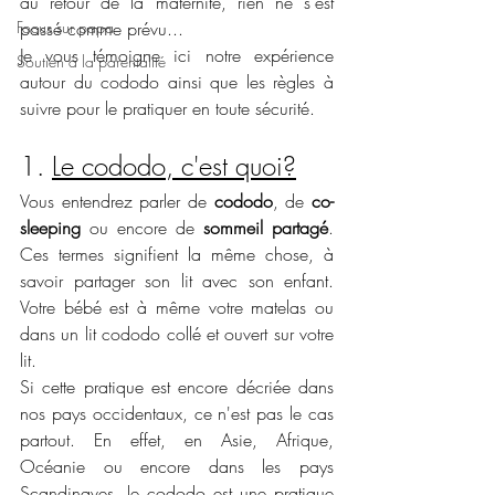
au retour de la maternité, rien ne s'est 
Focus sur papa
passé comme prévu... 
Je vous témoigne ici notre expérience 
Soutien à la parentalité
autour du cododo ainsi que les règles à 
suivre pour le pratiquer en toute sécurité.
1. 
Le cododo, c'est quoi?
Vous entendrez parler de 
cododo
, de 
co-
sleeping
 ou encore de 
sommeil partagé
. 
Ces termes signifient la même chose, à 
savoir partager son lit avec son enfant. 
Votre bébé est à même votre matelas ou 
dans un lit cododo collé et ouvert sur votre 
lit. 
Si cette pratique est encore décriée dans 
nos pays occidentaux, ce n'est pas le cas 
partout. En effet, en Asie, Afrique, 
Océanie ou encore dans les pays 
Scandinaves, le cododo est une pratique 