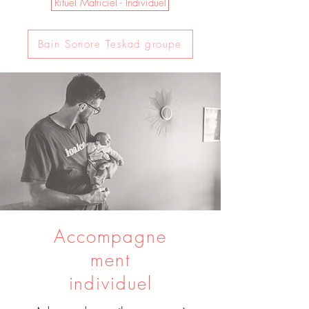
Rituel Matriciel - Individuel
Bain Sonore Teskad groupe
Accompagne
ment
individuel