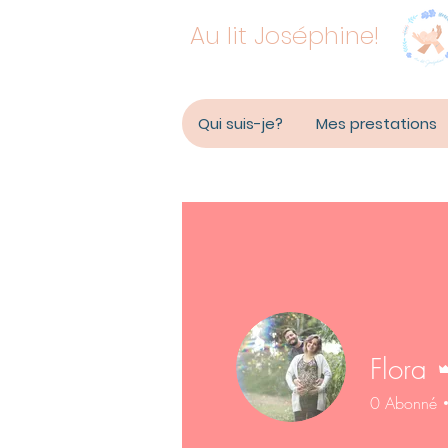
Au lit Joséphine!
Qui suis-je?
Mes prestations
Flora
0
Abonné